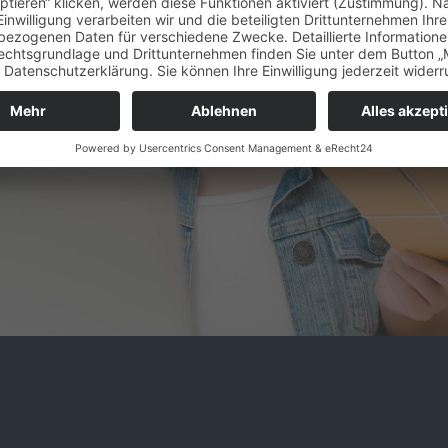
wendigen Arbeitsprozesse mi
ividuellen appologic Formular