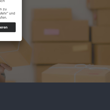
t
en.