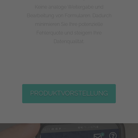
Keine analoge Weitergabe und
Bearbeitung von Formularen. Dadurch
minimieren Sie Ihre potenzielle
Fehlerquote und steigern Ihre
Datenqualität.
PRODUKTVORSTELLUNG