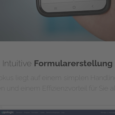
Intuitive
Formularerstellung
kus liegt auf einem simplen Handlin
n und einem Effizienzvorteil für Sie 