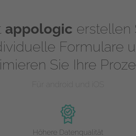
t
appologic
erstellen 
dividuelle Formulare 
imieren Sie Ihre Proz
Für android und iOS
Höhere Datenqualität