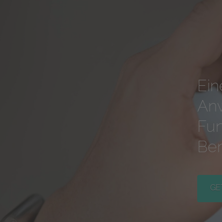
Ein
Anw
Fun
Ben
GE