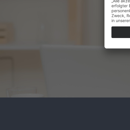
auf
ind