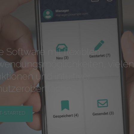
e Software mit flexiblen
endungsmöglichkeiten, vielen
ktionen und intuitiver
utzeroberfläche
T-STARTED