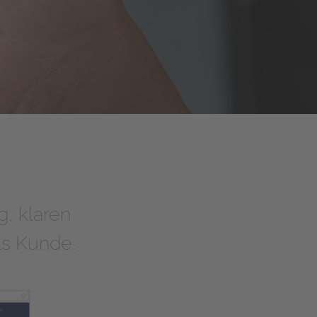
g, klaren
als Kunde.