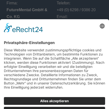
Firma:
Telefon:
FutureMental GmbH &
+49 (0) 6298 / 9386 20
Co. KG
Email:
Office - Adresse:
info@appologic.de
Lerchenstraße 17, 74259
Widdern Deutschland
Menü
Home
Get Started
Kontakt
Preise
Produktvorstellung
Datenschutzerklärung
Impressum